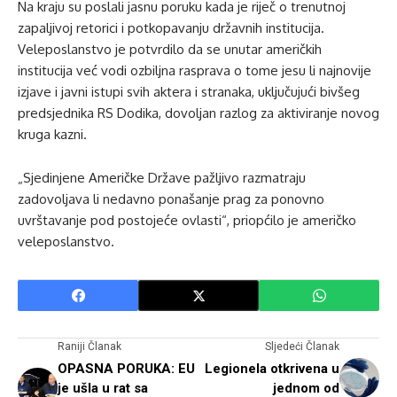
Na kraju su poslali jasnu poruku kada je riječ o trenutnoj
zapaljivoj retorici i potkopavanju državnih institucija.
Veleposlanstvo je potvrdilo da se unutar američkih
institucija već vodi ozbiljna rasprava o tome jesu li najnovije
izjave i javni istupi svih aktera i stranaka, uključujući bivšeg
predsjednika RS Dodika, dovoljan razlog za aktiviranje novog
kruga kazni.
„Sjedinjene Američke Države pažljivo razmatraju
zadovoljava li nedavno ponašanje prag za ponovno
uvrštavanje pod postojeće ovlasti“, priopćilo je američko
veleposlanstvo.
Raniji Članak
Sljedeći Članak
OPASNA PORUKA: EU
Legionela otkrivena u
je ušla u rat sa
jednom od