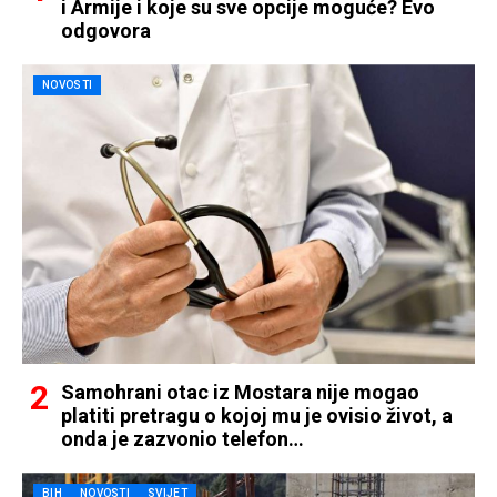
i Armije i koje su sve opcije moguće? Evo
odgovora
NOVOSTI
Samohrani otac iz Mostara nije mogao
platiti pretragu o kojoj mu je ovisio život, a
onda je zazvonio telefon…
BIH
NOVOSTI
SVIJET