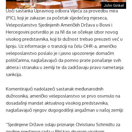
John Ginkel
Uoči sastanka Upravnog odbora Vijeća za provedbu mira
(PIC), koji je zakazan za početak sljedećeg mjeseca,
Veleposlanstvo Sjedinjenih Američkih Država u Bosni i
Hercegovini potvrdilo je za N1 da se očekuje izbor novog
visokog predstavnika, koji bi dužnost trebao preuzeti već u
lipnju. Uz informacije o tranziciji na čelu OHR-a, američko
veleposlanstvo poslalo je i jasno upozorenje domaćim
političarima, naglašavajući da pomno prate ponašanje svih
aktera i stranaka u zemlji te da zadržavaju pravo nametanja
sankcija.
Komentirajući nadolazeći sastanak međunarodnih
dužnosnika, američko veleposlanstvo se prvo osvrnulo na
dosadašnji mandat aktualnog visokog predstavnika,
naglašavajući njegov dugogodišnji angažman u našoj zemlji:
“Sjedinjene Države odaju priznanje Christianu Schmidtu za
godine predanog rada u BiH kao drugom visokom