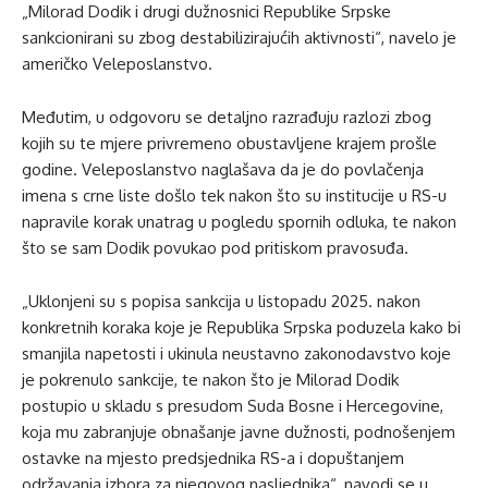
„Milorad Dodik i drugi dužnosnici Republike Srpske
sankcionirani su zbog destabilizirajućih aktivnosti“, navelo je
američko Veleposlanstvo.
Međutim, u odgovoru se detaljno razrađuju razlozi zbog
kojih su te mjere privremeno obustavljene krajem prošle
godine. Veleposlanstvo naglašava da je do povlačenja
imena s crne liste došlo tek nakon što su institucije u RS-u
napravile korak unatrag u pogledu spornih odluka, te nakon
što se sam Dodik povukao pod pritiskom pravosuđa.
„Uklonjeni su s popisa sankcija u listopadu 2025. nakon
konkretnih koraka koje je Republika Srpska poduzela kako bi
smanjila napetosti i ukinula neustavno zakonodavstvo koje
je pokrenulo sankcije, te nakon što je Milorad Dodik
postupio u skladu s presudom Suda Bosne i Hercegovine,
koja mu zabranjuje obnašanje javne dužnosti, podnošenjem
ostavke na mjesto predsjednika RS-a i dopuštanjem
održavanja izbora za njegovog nasljednika“, navodi se u