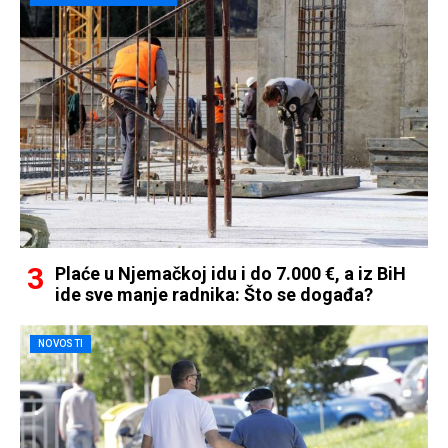
Plaće u Njemačkoj idu i do 7.000 €, a iz BiH
ide sve manje radnika: Što se događa?
NOVOSTI