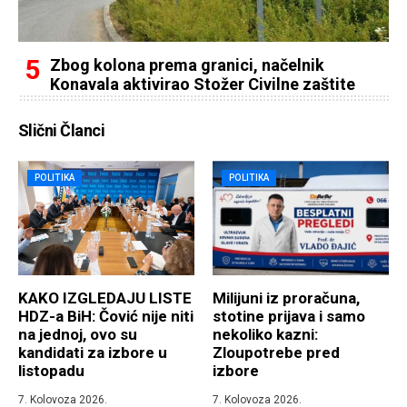
Zbog kolona prema granici, načelnik
Konavala aktivirao Stožer Civilne zaštite
Slični Članci
POLITIKA
POLITIKA
KAKO IZGLEDAJU LISTE
Milijuni iz proračuna,
HDZ-a BiH: Čović nije niti
stotine prijava i samo
na jednoj, ovo su
nekoliko kazni:
kandidati za izbore u
Zloupotrebe pred
listopadu
izbore
7. Kolovoza 2026.
7. Kolovoza 2026.