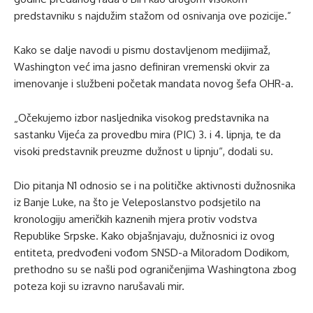
predstavniku s najdužim stažom od osnivanja ove pozicije.”
Kako se dalje navodi u pismu dostavljenom medijimaž,
Washington već ima jasno definiran vremenski okvir za
imenovanje i službeni početak mandata novog šefa OHR-a.
„Očekujemo izbor nasljednika visokog predstavnika na
sastanku Vijeća za provedbu mira (PIC) 3. i 4. lipnja, te da
visoki predstavnik preuzme dužnost u lipnju“, dodali su.
Dio pitanja N1 odnosio se i na političke aktivnosti dužnosnika
iz Banje Luke, na što je Veleposlanstvo podsjetilo na
kronologiju američkih kaznenih mjera protiv vodstva
Republike Srpske. Kako objašnjavaju, dužnosnici iz ovog
entiteta, predvođeni vođom SNSD-a Miloradom Dodikom,
prethodno su se našli pod ograničenjima Washingtona zbog
poteza koji su izravno narušavali mir.