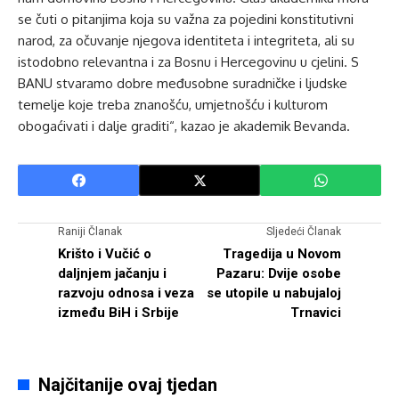
se čuti o pitanjima koja su važna za pojedini konstitutivni
narod, za očuvanje njegova identiteta i integriteta, ali su
istodobno relevantna i za Bosnu i Hercegovinu u cjelini. S
BANU stvaramo dobre međusobne suradničke i ljudske
temelje koje treba znanošću, umjetnošću i kulturom
obogaćivati i dalje graditi“, kazao je akademik Bevanda.
Raniji Članak
Sljedeći Članak
Krišto i Vučić o
Tragedija u Novom
daljnjem jačanju i
Pazaru: Dvije osobe
razvoju odnosa i veza
se utopile u nabujaloj
između BiH i Srbije
Trnavici
Najčitanije ovaj tjedan