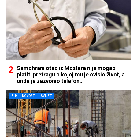
Samohrani otac iz Mostara nije mogao
platiti pretragu o kojoj mu je ovisio život, a
onda je zazvonio telefon…
BIH
NOVOSTI
SVIJET