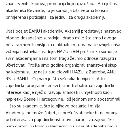
znanstvenih skupova, promocija knjiga, izložaba. Po riječima
akademika Bevande, ta je suradnja bila veoma korisna,
primjerena i poticajna i za jednu i za drugu akademiju.
„Naš posjet BANU i akademiku Akšamiji predstavlja nastavak
plodne dosadašnje suradnje i drago mi je što smo i ovoga
puta razmijenili mišljenja o aktualnim temama te iznijeli naša
viđenja nastavka suradnje. HAZU u BiH pruža ruku suradnje
svim akademijama i na tom tragu želimo odnose razvijati i
učvršćivati. Prošle smo godine organizirali znanstveni skup
na kojemu su, uz našu, sudjelovali i HAZU iz Zagreba, ANU
RS-a, BANU… Cilj nam je što više akademija uključiti u
zajedničke programe jer svi bismo trebali imati zajedničke
interese kad je riječ o razvoju znanosti i umjetnosti kao i
napretku Bosne i Hercegovine. Još jednom smo apostrofirali
– što su akademije, što je njihovo poslanje i misija.
Akademija ne može šutjeti, ni prešućivati neke bitna pitanja
od interesa za pojedini konstitutivni narod i za zajedničku
nam domovinu Bosnu i Hercegovinu. Glas akademika mora