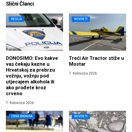
Slični Članci
REGIJA
NOVOSTI
DONOSIMO: Evo kakve
Treći Air Tractor stiže u
vas čekaju kazne u
Mostar
Hrvatskoj za prebrzu
7. Kolovoza 2026.
vožnju, vožnju pod
utjecajem alkohola ili
ako prođete kroz
crveno
7. Kolovoza 2026.
CRNA KRONIKA
NOVOSTI