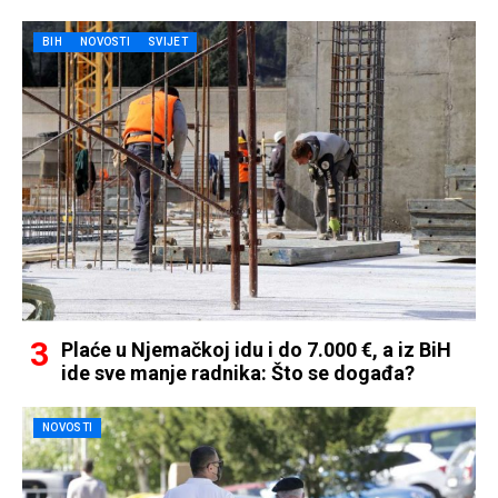
BIH
NOVOSTI
SVIJET
Plaće u Njemačkoj idu i do 7.000 €, a iz BiH
ide sve manje radnika: Što se događa?
NOVOSTI