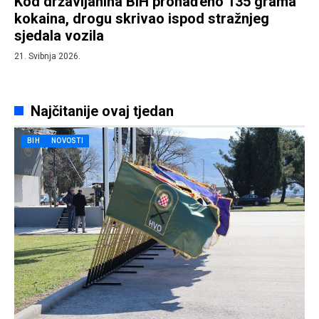
Kod državljanina BiH pronađeno 135 grama
kokaina, drogu skrivao ispod stražnjeg
sjedala vozila
21. Svibnja 2026.
Najčitanije ovaj tjedan
BIH
NOVOSTI