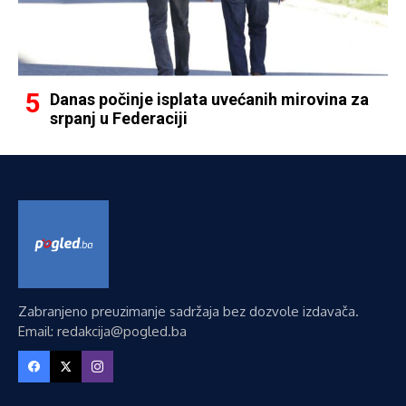
Danas počinje isplata uvećanih mirovina za
srpanj u Federaciji
Zabranjeno preuzimanje sadržaja bez dozvole izdavača.
Email: redakcija@pogled.ba