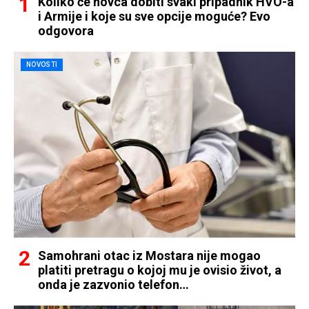
Koliko će novca dobiti svaki pripadnik HVO-a
i Armije i koje su sve opcije moguće? Evo
odgovora
NOVOSTI
Samohrani otac iz Mostara nije mogao
platiti pretragu o kojoj mu je ovisio život, a
onda je zazvonio telefon…