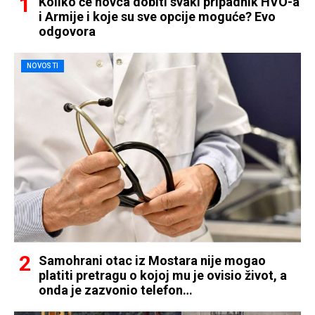
Koliko će novca dobiti svaki pripadnik HVO-a
i Armije i koje su sve opcije moguće? Evo
odgovora
NOVOSTI
Samohrani otac iz Mostara nije mogao
platiti pretragu o kojoj mu je ovisio život, a
onda je zazvonio telefon…