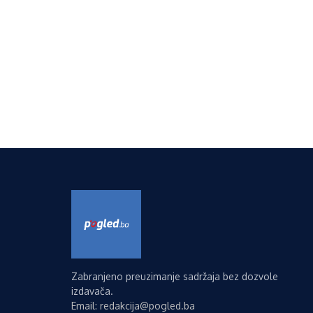
Zabranjeno preuzimanje sadržaja bez dozvole
izdavača.
Email: redakcija@pogled.ba