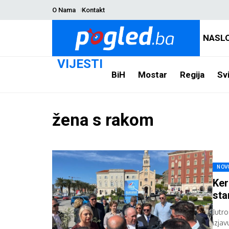
O Nama
Kontakt
NASL
VIJESTI
BiH
Mostar
Regija
Svi
žena s rakom
NOV
Ker
sta
Jutr
izja