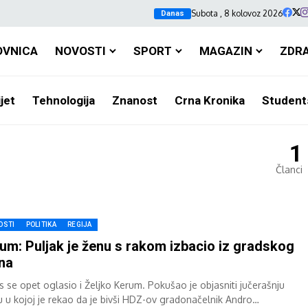
Subota , 8 kolovoz 2026
Danas
OVNICA
NOVOSTI
SPORT
MAGAZIN
ZDR
jet
Tehnologija
Znanost
Crna Kronika
Student
1
Članci
OSTI
POLITIKA
REGIJA
um: Puljak je ženu s rakom izbacio iz gradskog
na
os se opet oglasio i Željko Kerum. Pokušao je objasniti jučerašnju
vu u kojoj je rekao da je bivši HDZ-ov gradonačelnik Andro