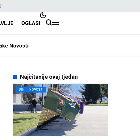
AVLJE
OGLASI
ske Novosti
Najčitanije ovaj tjedan
BIH
NOVOSTI