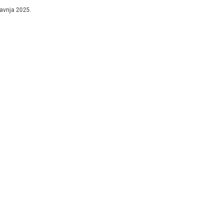
lović...
ravnja 2025.