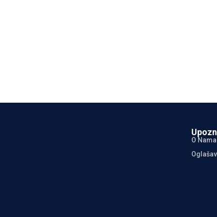
Upozn
O Nama
Oglašav