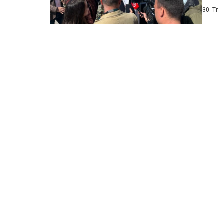
Krstu
30. T