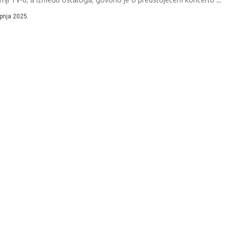
 te...
rpnja 2025.