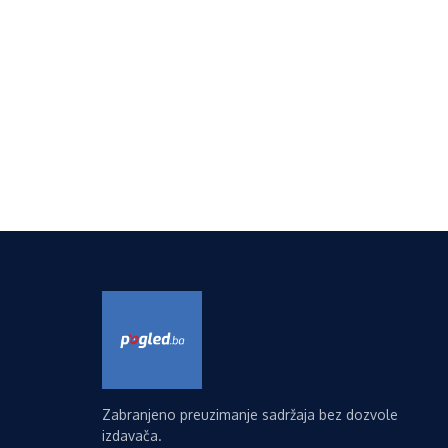
Zabranjeno preuzimanje sadržaja bez dozvole
izdavača.