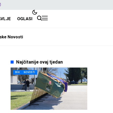
AVLJE
OGLASI
ske Novosti
Najčitanije ovaj tjedan
BIH
NOVOSTI