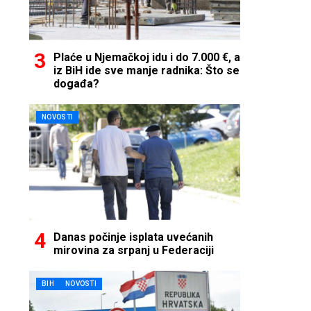
Plaće u Njemačkoj idu i do 7.000 €, a
iz BiH ide sve manje radnika: Što se
događa?
NOVOSTI
Danas počinje isplata uvećanih
mirovina za srpanj u Federaciji
BIH
NOVOSTI