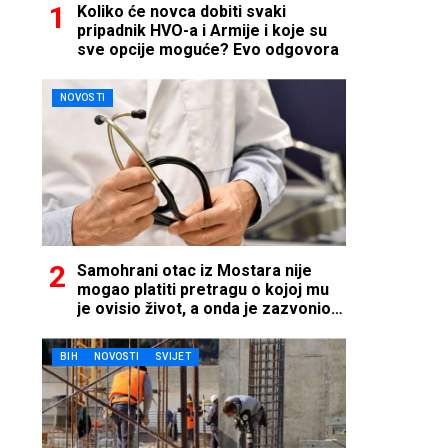
Koliko će novca dobiti svaki
pripadnik HVO-a i Armije i koje su
sve opcije moguće? Evo odgovora
NOVOSTI
Samohrani otac iz Mostara nije
mogao platiti pretragu o kojoj mu
je ovisio život, a onda je zazvonio
telefon…
BIH
NOVOSTI
SVIJET