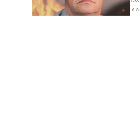
Sinju
10. S