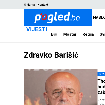
O Nama
Kontakt
NASL
VIJESTI
BiH
Mostar
Regija
Svi
Zdravko Barišić
MAG
Tho
bud
zab
Zdra
Veče