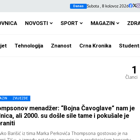
Subota , 8 kolovoz 2026
Danas
OVNICA
NOVOSTI
SPORT
MAGAZIN
ZDR
jet
Tehnologija
Znanost
Crna Kronika
Student
1
Članci
AZIN
ZVIJEZDE
mpsonov menadžer: “Bojna Čavoglave” nam je
nica, ali 2000. su došle sile tame i pokušale je
raniti
vko Barišić iz tima Marka Perkovića Thompsona gostovao je na
rnji TV-u, a između ostaloga, govorio je o predstojećem koncertu u