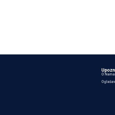
Upozn
O Nama
Oglašav