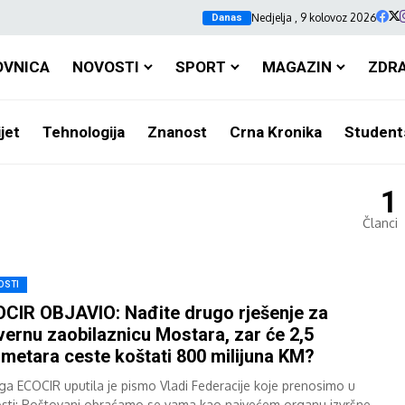
Nedjelja , 9 kolovoz 2026
Danas
OVNICA
NOVOSTI
SPORT
MAGAZIN
ZDR
jet
Tehnologija
Znanost
Crna Kronika
Student
1
Članci
OSTI
CIR OBJAVIO: Nađite drugo rješenje za
vernu zaobilaznicu Mostara, zar će 2,5
ometara ceste koštati 800 milijuna KM?
ga ECOCIR uputila je pismo Vladi Federacije koje prenosimo u
losti: Poštovani obraćamo se vama kao najvećem organu izvršne