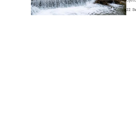
vlast
22. S