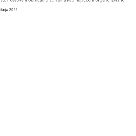
i Federacije BiH. Od...
vibnja 2026.