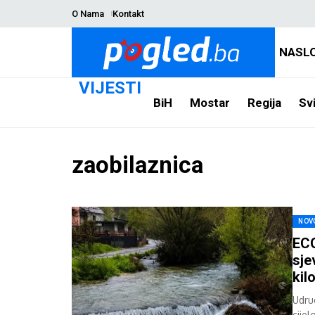
O Nama
Kontakt
NASL
VIJESTI
BiH
Mostar
Regija
Svi
zaobilaznica
NOV
ECO
sje
kil
Udru
cije