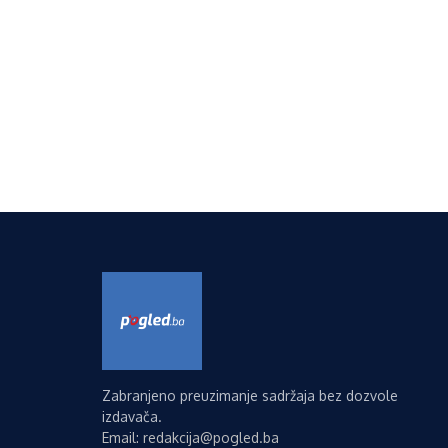
Zabranjeno preuzimanje sadržaja bez dozvole
izdavača.
Email: redakcija@pogled.ba