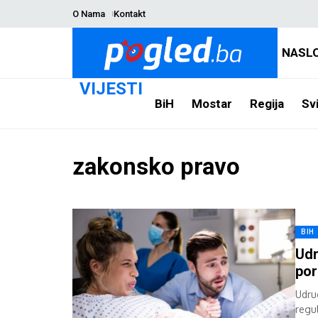
O Nama
Kontakt
NASL
VIJESTI
BiH
Mostar
Regija
Svi
zakonsko pravo
BIH
Udr
por
Udru
regu