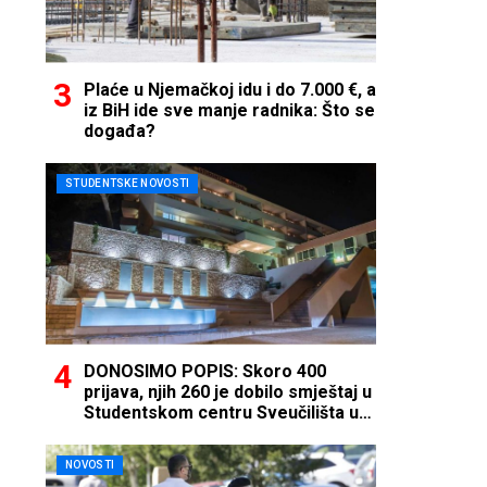
Plaće u Njemačkoj idu i do 7.000 €, a
iz BiH ide sve manje radnika: Što se
događa?
STUDENTSKE NOVOSTI
DONOSIMO POPIS: Skoro 400
prijava, njih 260 je dobilo smještaj u
Studentskom centru Sveučilišta u
Mostaru
NOVOSTI