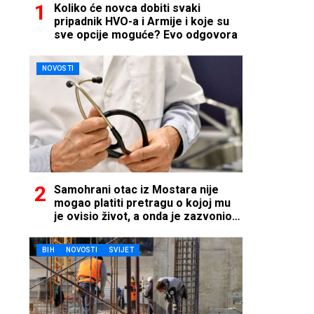
Koliko će novca dobiti svaki
pripadnik HVO-a i Armije i koje su
sve opcije moguće? Evo odgovora
NOVOSTI
Samohrani otac iz Mostara nije
mogao platiti pretragu o kojoj mu
je ovisio život, a onda je zazvonio
telefon…
BIH
NOVOSTI
SVIJET