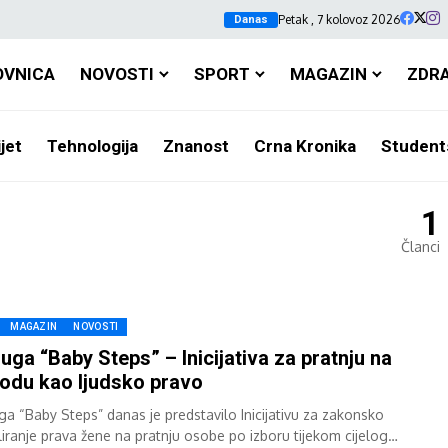
Petak , 7 kolovoz 2026
Danas
OVNICA
NOVOSTI
SPORT
MAGAZIN
ZDR
jet
Tehnologija
Znanost
Crna Kronika
Student
1
Članci
MAGAZIN
NOVOSTI
uga “Baby Steps” – Inicijativa za pratnju na
odu kao ljudsko pravo
ga “Baby Steps” danas je predstavilo Inicijativu za zakonsko
liranje prava žene na pratnju osobe po izboru tijekom cijelog