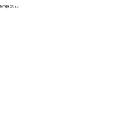
nja poroda u javnim...
ravnja 2025.