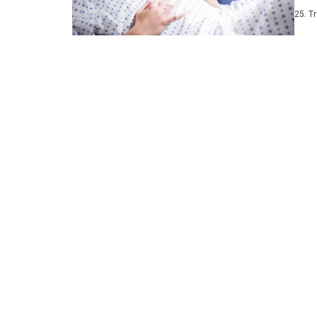
traja
25. T