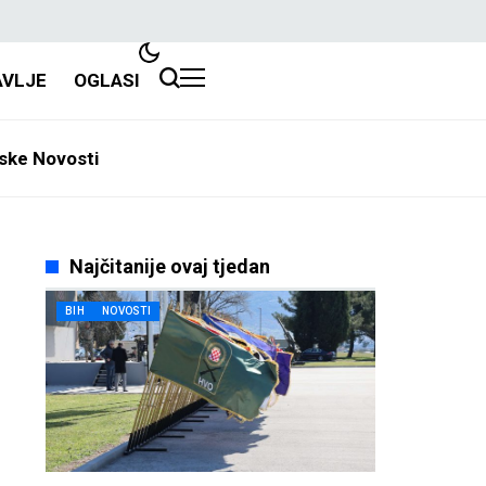
AVLJE
OGLASI
ske Novosti
Najčitanije ovaj tjedan
BIH
NOVOSTI