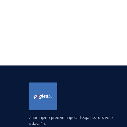
Zabranjeno preuzimanje sadržaja bez dozvole
izdavača.