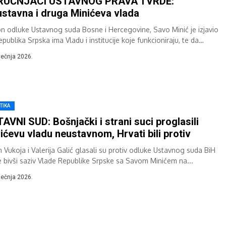
RUČNJACI USTAVNOG PRAVA TVRDE:
stavna i druga Minićeva vlada
n odluke Ustavnog suda Bosne i Hercegovine, Savo Minić je izjavio
publika Srpska ima Vladu i institucije koje funkcioniraju, te da
ni...
iječnja 2026.
TIKA
AVNI SUD: Bošnjački i strani suci proglasili
ićevu vladu neustavnom, Hrvati bili protiv
n Vukoja i Valerija Galić glasali su protiv odluke Ustavnog suda BiH
e bivši saziv Vlade Republike Srpske sa Savom Minićem na...
iječnja 2026.