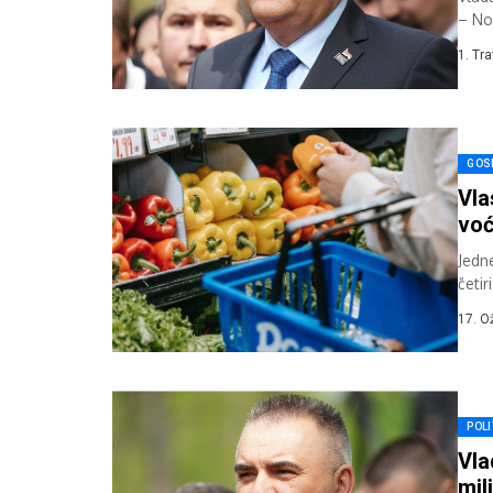
– No
navo
1. Tr
GOS
Vla
voć
Jedn
četir
Ni...
17. O
POLI
Vla
mil