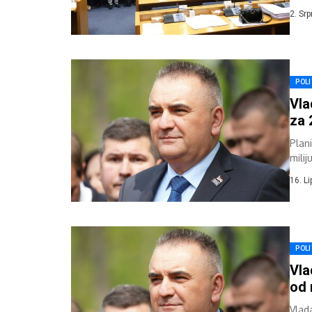
kazn
2. Sr
POLI
Vla
za 
Plan
milij
16. L
POLI
Vla
od 
Vlad