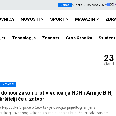
Subota , 8 kolovoz 2026
Danas
OVNICA
NOVOSTI
SPORT
MAGAZIN
ZDR
jet
Tehnologija
Znanost
Crna Kronika
Student
23
Članci
NOVOSTI
donosi zakon protiv veličanja NDH i Armije BiH,
kršitelji će u zatvor
a Republike Srpske u četvrtak je usvojila prijedlog izmjena
tetskog kaznenog zakona kojima bi se se ubuduće izricala zatvorska