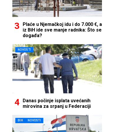
Plaće u Njemačkoj idu i do 7.000 €, a
iz BiH ide sve manje radnika: Što se
događa?
NOVOSTI
Danas počinje isplata uvećanih
mirovina za srpanj u Federaciji
BIH
NOVOSTI