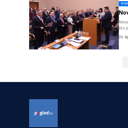
NOV
Nov
Nova
što 
premi
23. S