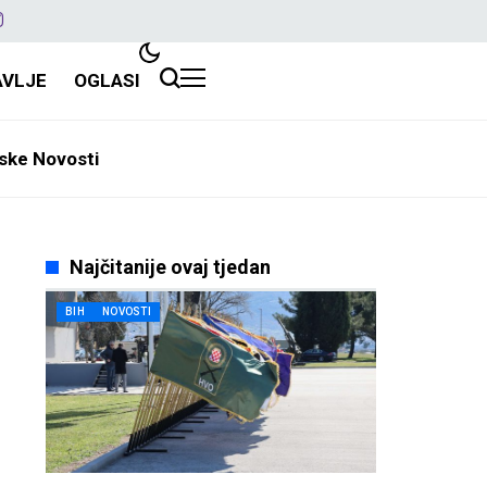
AVLJE
OGLASI
ske Novosti
Najčitanije ovaj tjedan
BIH
NOVOSTI