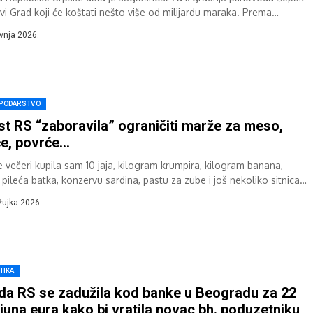
vi Grad koji će koštati nešto više od milijardu maraka. Prema
dima...
avnja 2026.
PODARSTVO
st RS “zaboravila” ograničiti marže za meso,
e, povrće…
e večeri kupila sam 10 jaja, kilogram krumpira, kilogram banana,
i pileća batka, konzervu sardina, pastu za zube i još nekoliko sitnica.
žujka 2026.
TIKA
da RS se zadužila kod banke u Beogradu za 22
ijuna eura kako bi vratila novac bh. poduzetniku