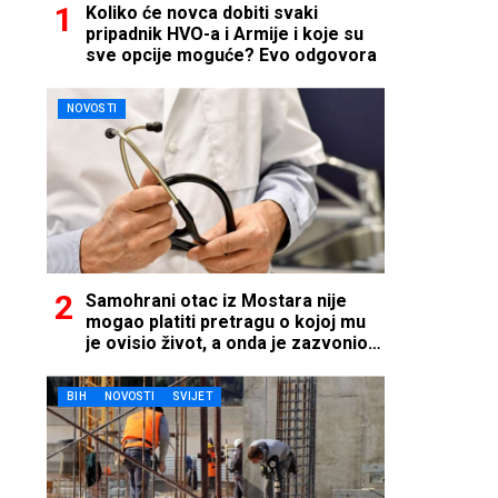
Koliko će novca dobiti svaki
pripadnik HVO-a i Armije i koje su
sve opcije moguće? Evo odgovora
NOVOSTI
Samohrani otac iz Mostara nije
mogao platiti pretragu o kojoj mu
je ovisio život, a onda je zazvonio
telefon…
BIH
NOVOSTI
SVIJET