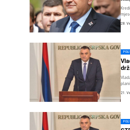
Kred
mjes
28. V
POLI
Vla
drž
Vlad
plani
je...
21. V
POLI