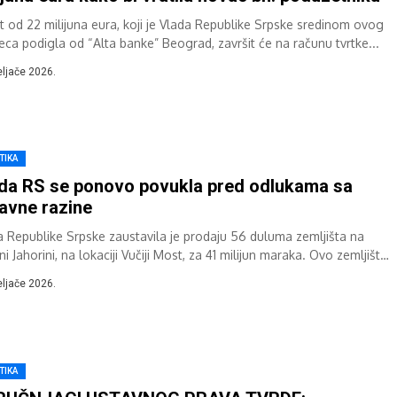
it od 22 milijuna eura, koji je Vlada Republike Srpske sredinom ovog
eca podigla od “Alta banke” Beograd, završit će na računu tvrtke...
eljače 2026.
TIKA
da RS se ponovo povukla pred odlukama sa
avne razine
a Republike Srpske zaustavila je prodaju 56 duluma zemljišta na
ni Jahorini, na lokaciji Vučiji Most, za 41 milijun maraka. Ovo zemljište
eljače 2026.
TIKA