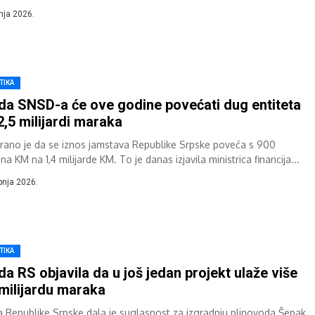
a za promoviranje znakovlja...
pnja 2026.
TIKA
da SNSD-a će ove godine povećati dug entiteta
2,5 milijardi maraka
irano je da se iznos jamstava Republike Srpske poveća s 900
una KM na 1,4 milijarde KM. To je danas izjavila ministrica financija...
ipnja 2026.
TIKA
da RS objavila da u još jedan projekt ulaže više
milijardu maraka
a Republike Srpske dala je suglasnost za izgradnju plinovoda Šepak