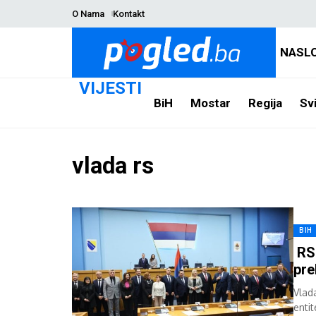
O Nama
Kontakt
NASL
VIJESTI
BiH
Mostar
Regija
Svi
vlada rs
BIH
RS 
pre
Vlad
enti