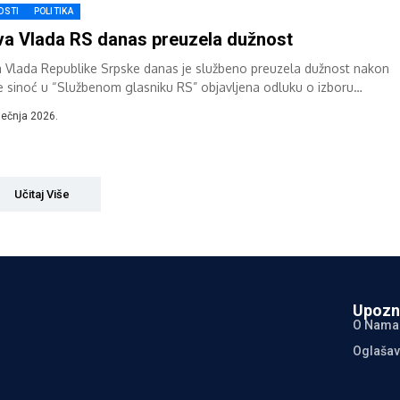
OSTI
POLITIKA
a Vlada RS danas preuzela dužnost
 Vlada Republike Srpske danas je službeno preuzela dužnost nakon
je sinoć u “Službenom glasniku RS” objavljena odluku o izboru
jera i...
iječnja 2026.
Učitaj Više
Upozn
O Nama
Oglašav