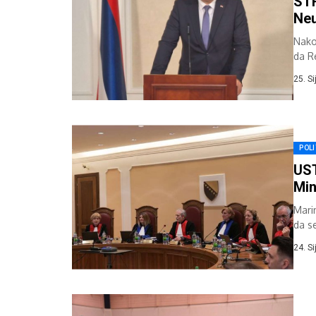
ST
Neu
Nako
da Re
građa
25. S
POLI
UST
Min
Mari
da s
24. S