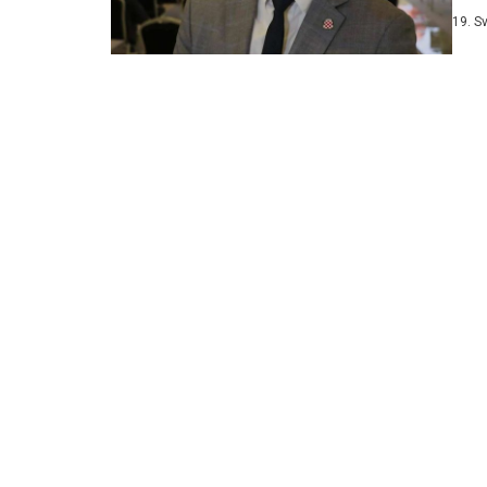
poslj
19. S