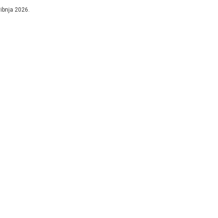
edice ograničenog rada sudova i tužiteljstva sve...
vibnja 2026.