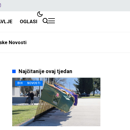
AVLJE
OGLASI
ske Novosti
Najčitanije ovaj tjedan
BIH
NOVOSTI