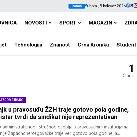
Subota , 8 kolovoz 2026
Danas
OVNICA
NOVOSTI
SPORT
MAGAZIN
ZDR
jet
Tehnologija
Znanost
Crna Kronika
Student
1
Članci
ATEGORIZIRANO
ajk u pravosuđu ŽZH traje gotovo pola godine,
istar tvrdi da sindikat nije reprezentativan
jk administrativnog i stručnog osoblja u pravosudnim institucijama
nije Zapadnohercegovačke traje već gotovo pola godine, a