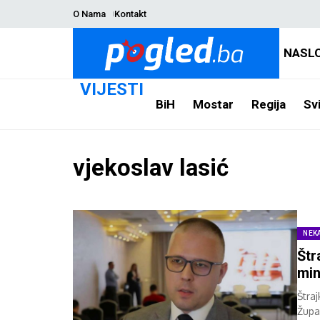
O Nama
Kontakt
NASL
VIJESTI
BiH
Mostar
Regija
Svi
vjekoslav lasić
NEK
Štr
min
Štra
Župa