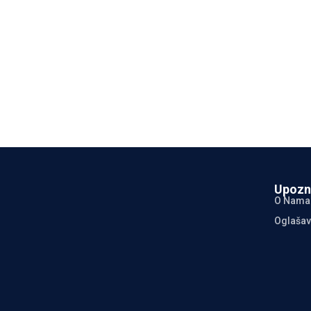
Upozn
O Nama
Oglašav