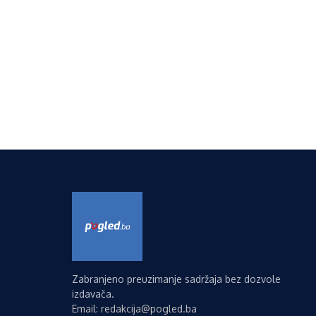
Zabranjeno preuzimanje sadržaja bez dozvole
izdavača.
Email: redakcija@pogled.ba