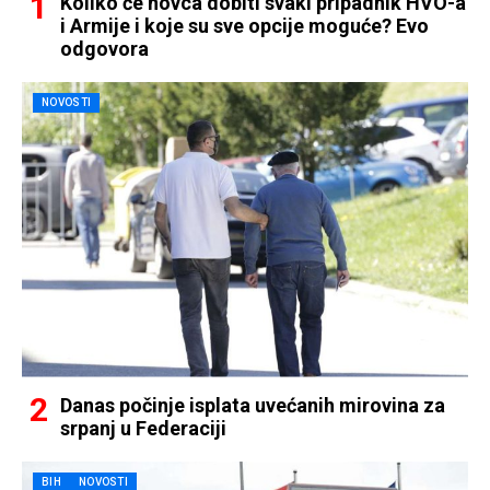
Koliko će novca dobiti svaki pripadnik HVO-a
i Armije i koje su sve opcije moguće? Evo
odgovora
NOVOSTI
Danas počinje isplata uvećanih mirovina za
srpanj u Federaciji
BIH
NOVOSTI