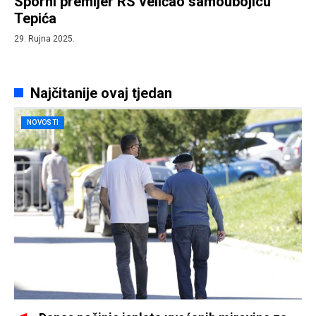
Sporni premijer RS veličao samoubojicu
Tepića
29. Rujna 2025.
Najčitanije ovaj tjedan
NOVOSTI