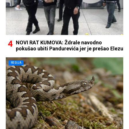
NOVI RAT KUMOVA: Ždrale navodno
pokušao ubiti Pandurevića jer je prešao Elezu
REGIJA