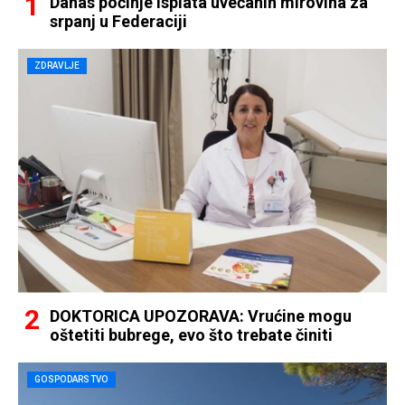
Danas počinje isplata uvećanih mirovina za
srpanj u Federaciji
ZDRAVLJE
DOKTORICA UPOZORAVA: Vrućine mogu
oštetiti bubrege, evo što trebate činiti
GOSPODARSTVO