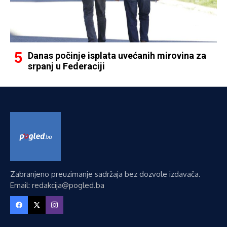
Danas počinje isplata uvećanih mirovina za
srpanj u Federaciji
Zabranjeno preuzimanje sadržaja bez dozvole izdavača.
Email: redakcija@pogled.ba