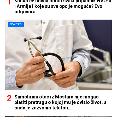
Koliko će novca dobiti svaki pripadnik HVO-a
i Armije i koje su sve opcije moguće? Evo
odgovora
NOVOSTI
Samohrani otac iz Mostara nije mogao
platiti pretragu o kojoj mu je ovisio život, a
onda je zazvonio telefon…