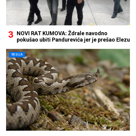
NOVI RAT KUMOVA: Ždrale navodno
pokušao ubiti Pandurevića jer je prešao Elezu
REGIJA