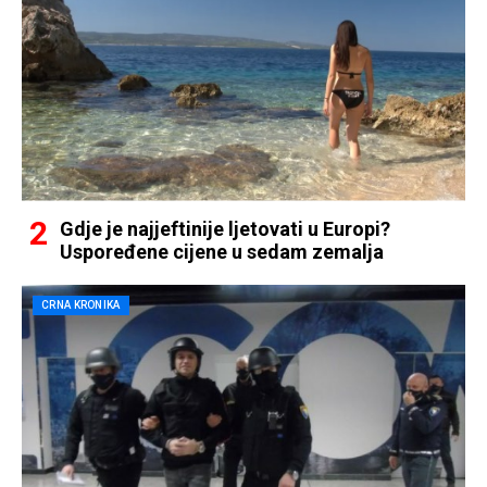
Gdje je najjeftinije ljetovati u Europi?
Uspoređene cijene u sedam zemalja
CRNA KRONIKA