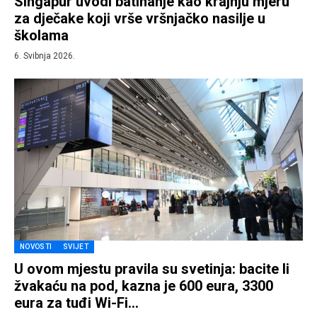
Singapur uvodi batinanje kao krajnju mjeru
za dječake koji vrše vršnjačko nasilje u
školama
6. Svibnja 2026.
NOVOSTI
SVIJET
U ovom mjestu pravila su svetinja: bacite li
žvakaću na pod, kazna je 600 eura, 3300
eura za tuđi Wi-Fi…