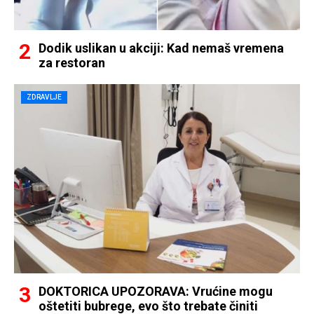
Dodik uslikan u akciji: Kad nemaš vremena
za restoran
ZDRAVLJE
DOKTORICA UPOZORAVA: Vrućine mogu
oštetiti bubrege, evo što trebate činiti