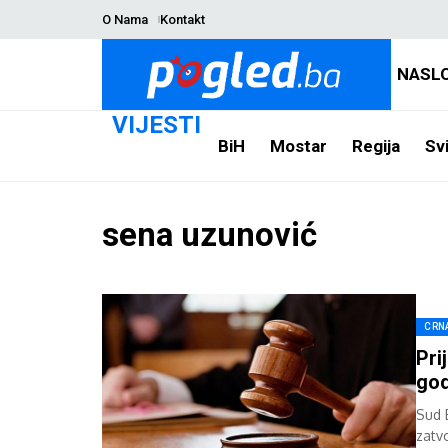
O Nama
Kontakt
NASL
VIJESTI
BiH
Mostar
Regija
Svi
sena uzunović
CRN
Pri
god
Sud 
zatv