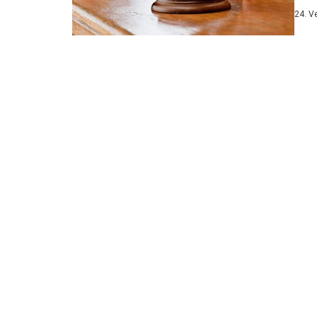
Uzun
24. V