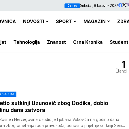
Subota , 8 kolovoz 2026
Danas
OVNICA
NOVOSTI
SPORT
MAGAZIN
ZDR
jet
Tehnologija
Znanost
Crna Kronika
Student
1
Članci
A KRONIKA
jetio sutkinji Uzunović zbog Dodika, dobio
inu dana zatvora
Bosne i Hercegovine osudio je Ljubana Vukovića na godinu dana
ora zbog ometanja rada pravosuđa, odnosno prijetnje sutkinji Seni