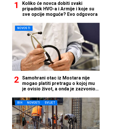
Koliko će novca dobiti svaki
pripadnik HVO-a i Armije i koje su
sve opcije moguće? Evo odgovora
NOVOSTI
Samohrani otac iz Mostara nije
mogao platiti pretragu o kojoj mu
je ovisio život, a onda je zazvonio
telefon…
BIH
NOVOSTI
SVIJET