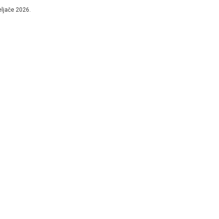
ović. Proglašen je...
eljače 2026.