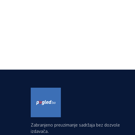
Zabranjeno preuzimanje sadržaja bez dozvole
izdavača.