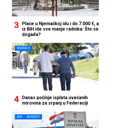
Plaće u Njemačkoj idu i do 7.000 €, a
iz BiH ide sve manje radnika: Što se
događa?
NOVOSTI
Danas počinje isplata uvećanih
mirovina za srpanj u Federaciji
BIH
NOVOSTI