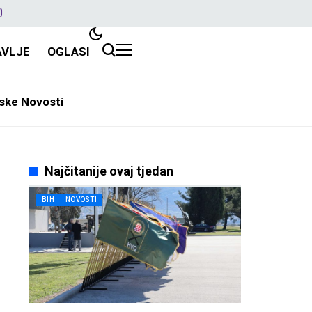
AVLJE
OGLASI
ske Novosti
Najčitanije ovaj tjedan
BIH
NOVOSTI