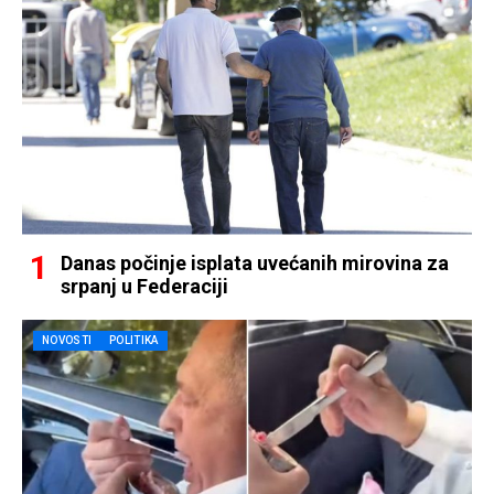
Danas počinje isplata uvećanih mirovina za
srpanj u Federaciji
NOVOSTI
POLITIKA