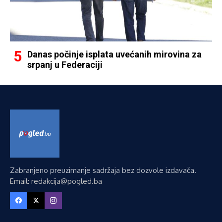
Danas počinje isplata uvećanih mirovina za
srpanj u Federaciji
Zabranjeno preuzimanje sadržaja bez dozvole izdavača.
Email: redakcija@pogled.ba