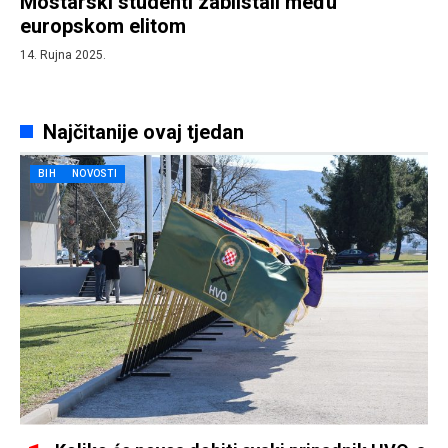
Mostarski studenti zablistali među
europskom elitom
14. Rujna 2025.
Najčitanije ovaj tjedan
BIH
NOVOSTI