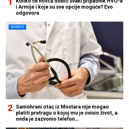
Koliko će novca dobiti svaki pripadnik HVO-a
i Armije i koje su sve opcije moguće? Evo
odgovora
NOVOSTI
Samohrani otac iz Mostara nije mogao
platiti pretragu o kojoj mu je ovisio život, a
onda je zazvonio telefon…