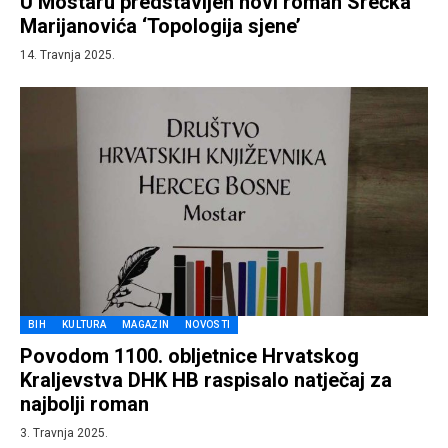
U Mostaru predstavljen novi roman Srećka
Marijanovića ‘Topologija sjene’
14. Travnja 2025.
BIH
KULTURA
MAGAZIN
NOVOSTI
Povodom 1100. obljetnice Hrvatskog
Kraljevstva DHK HB raspisalo natječaj za
najbolji roman
3. Travnja 2025.