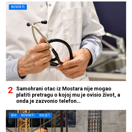
NOVOSTI
Samohrani otac iz Mostara nije mogao
platiti pretragu o kojoj mu je ovisio život, a
onda je zazvonio telefon…
BIH
NOVOSTI
SVIJET