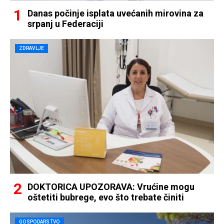
Danas počinje isplata uvećanih mirovina za
srpanj u Federaciji
ZDRAVLJE
DOKTORICA UPOZORAVA: Vrućine mogu
oštetiti bubrege, evo što trebate činiti
GOSPODARSTVO