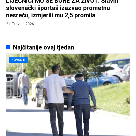
LIJEČNICI MU SE BORE ZA ŽIVOT: Slavni
slovenački športaš izazvao prometnu
nesreću, izmjerili mu 2,5 promila
21. Travnja 2026.
Najčitanije ovaj tjedan
NOVOSTI