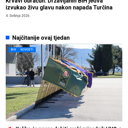
Krvavi obračun: Državljanin BiH jedva
izvukao živu glavu nakon napada Turčina
4. Svibnja 2026.
Najčitanije ovaj tjedan
BIH
NOVOSTI