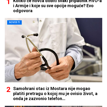
Koliko će novca dobiti svaki pripadnik HVO-a
i Armije i koje su sve opcije moguće? Evo
odgovora
NOVOSTI
Samohrani otac iz Mostara nije mogao
platiti pretragu o kojoj mu je ovisio život, a
onda je zazvonio telefon…