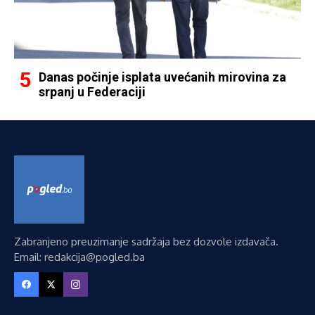
Danas počinje isplata uvećanih mirovina za
srpanj u Federaciji
Zabranjeno preuzimanje sadržaja bez dozvole izdavača.
Email: redakcija@pogled.ba