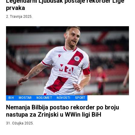
Legendarni Ljubušak postaje rekorder Lige
prvaka
2. Travnja 2025.
BIH
MOSTAR
NOGOMET
NOVOSTI
SPORT
Nemanja Bilbija postao rekorder po broju
nastupa za Zrinjski u WWin ligi BiH
31. Ožujka 2025.