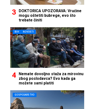
DOKTORICA UPOZORAVA: Vrućine
mogu oštetiti bubrege, evo što
trebate činiti
BIH
NOVOSTI
Nemate dovoljno staža za mirovinu
zbog poslodavca? Evo kada ga
možete sami platiti
GOSPODARSTVO