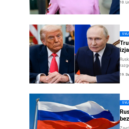
10. L
SVI
Tru
izj
Rusk
razg
infor
19. S
SVI
Rus
bez
Zavr