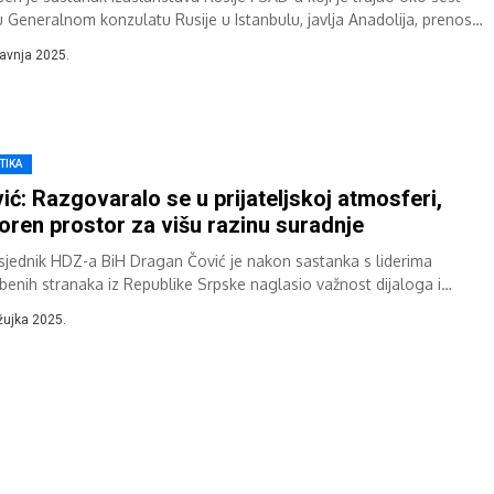
 u Generalnom konzulatu Rusije u Istanbulu, javlja Anadolija, prenosi
...
ravnja 2025.
TIKA
ić: Razgovaralo se u prijateljskoj atmosferi,
oren prostor za višu razinu suradnje
sjednik HDZ-a BiH Dragan Čović je nakon sastanka s liderima
benih stranaka iz Republike Srpske naglasio važnost dijaloga i
ičke odgovornosti, piše Avaz....
žujka 2025.