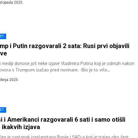
istopada 2025.
JET
mp i Putin razgovarali 2 sata: Rusi prvi objavili
ave
i mediji donose još neke izjave Vladimira Putina koji je odmah nakon
ovora s Trumpom izašao pred novinare. -Bio je to vrlo
mativan...
vibnja 2025.
JET
i i Amerikanci razgovarali 6 sati i samo otišli
 ikakvih izjava
šen je sastanak izaslanstava Rusije i SAD-a koji je trajao oko šest