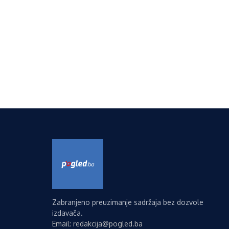
Zabranjeno preuzimanje sadržaja bez dozvole
izdavača.
Email: redakcija@pogled.ba