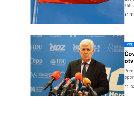
sati
FENA.
10. T
POLI
Čov
otv
Pred
opor
polit
22. O