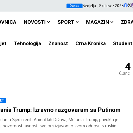
Nedjelja , 9 kolovoz 2026
Danas
OVNICA
NOVOSTI
SPORT
MAGAZIN
ZDR
jet
Tehnologija
Znanost
Crna Kronika
Student
4
Članci
JET
ania Trump: Izravno razgovaram sa Putinom
 dama Sjedinjenih Američkih Država, Melania Trump, privukla je
ku pozornost javnosti svojom izjavom o svom odnosu s ruskim
sjednikom Vladimirom Putinom. -Imam...