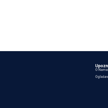
Upozn
O Nama
Oglašav