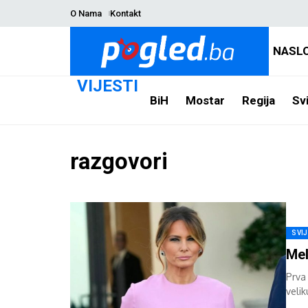
O Nama
Kontakt
NASL
VIJESTI
BiH
Mostar
Regija
Svi
razgovori
SVI
Mel
Prva
veli
pred