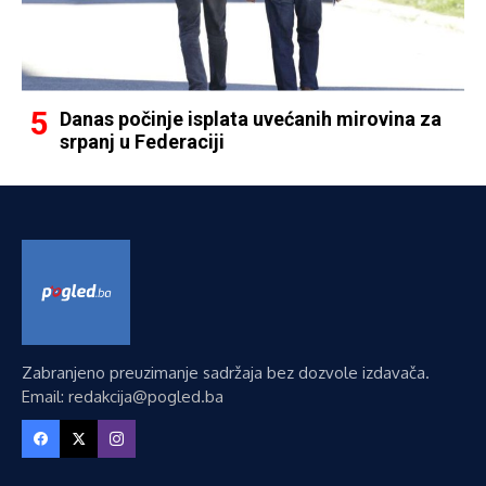
Danas počinje isplata uvećanih mirovina za
srpanj u Federaciji
Zabranjeno preuzimanje sadržaja bez dozvole izdavača.
Email: redakcija@pogled.ba