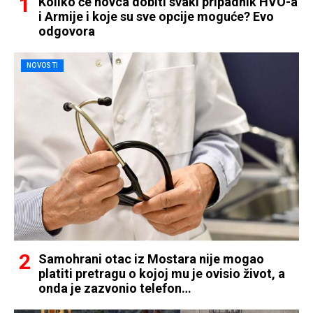
Koliko će novca dobiti svaki pripadnik HVO-a
i Armije i koje su sve opcije moguće? Evo
odgovora
NOVOSTI
Samohrani otac iz Mostara nije mogao
platiti pretragu o kojoj mu je ovisio život, a
onda je zazvonio telefon…