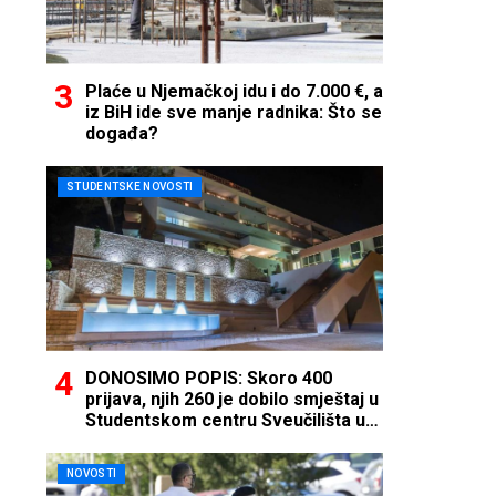
Plaće u Njemačkoj idu i do 7.000 €, a
iz BiH ide sve manje radnika: Što se
događa?
STUDENTSKE NOVOSTI
DONOSIMO POPIS: Skoro 400
prijava, njih 260 je dobilo smještaj u
Studentskom centru Sveučilišta u
Mostaru
NOVOSTI