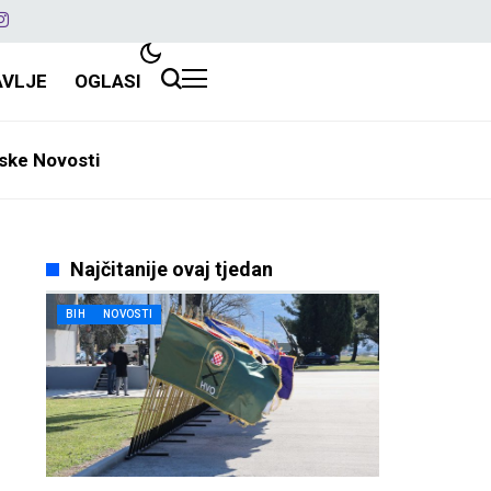
AVLJE
OGLASI
ske Novosti
Najčitanije ovaj tjedan
BIH
NOVOSTI