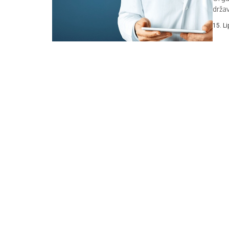
drža
Beau
15. L