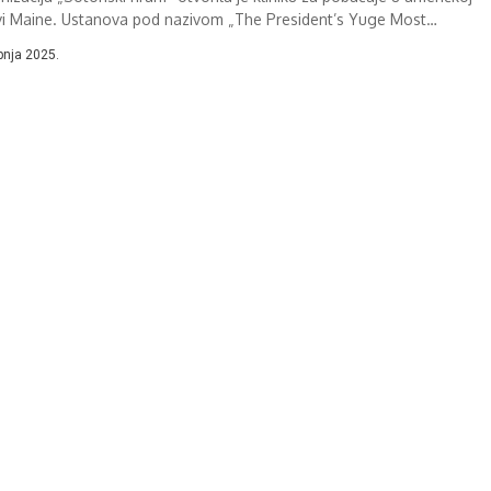
vi Maine. Ustanova pod nazivom „The President’s Yuge Most
tiful Tremendous Satanic Abortion...
ipnja 2025.