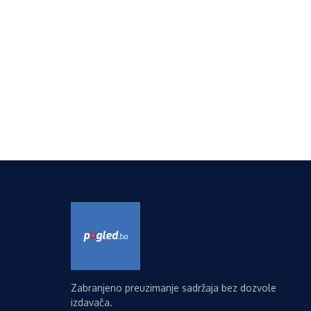
Zabranjeno preuzimanje sadržaja bez dozvole
izdavača.