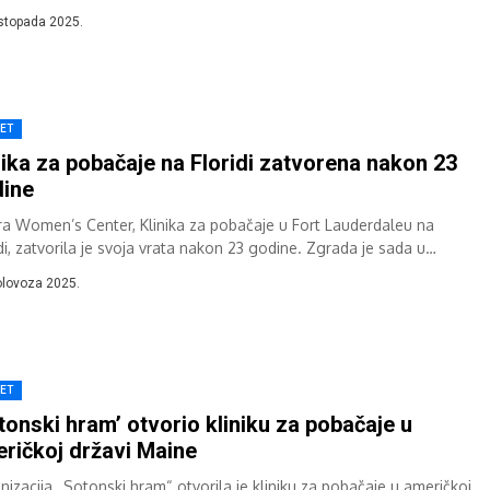
istopada 2025.
JET
nika za pobačaje na Floridi zatvorena nakon 23
ine
ra Women’s Center, Klinika za pobačaje u Fort Lauderdaleu na
di, zatvorila je svoja vrata nakon 23 godine. Zgrada je sada u
ištvu...
olovoza 2025.
JET
tonski hram’ otvorio kliniku za pobačaje u
ričkoj državi Maine
nizacija „Sotonski hram“ otvorila je kliniku za pobačaje u američkoj