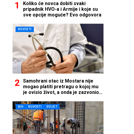
Koliko će novca dobiti svaki
pripadnik HVO-a i Armije i koje su
sve opcije moguće? Evo odgovora
NOVOSTI
Samohrani otac iz Mostara nije
mogao platiti pretragu o kojoj mu
je ovisio život, a onda je zazvonio
telefon…
BIH
NOVOSTI
SVIJET