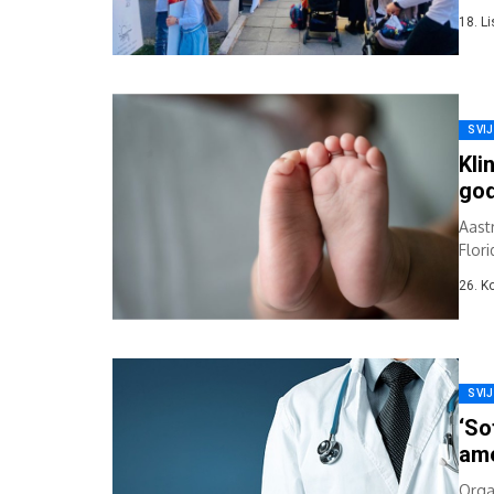
18. L
SVI
Kli
god
Aast
Flori
vlasn
26. K
SVI
‘So
ame
Orga