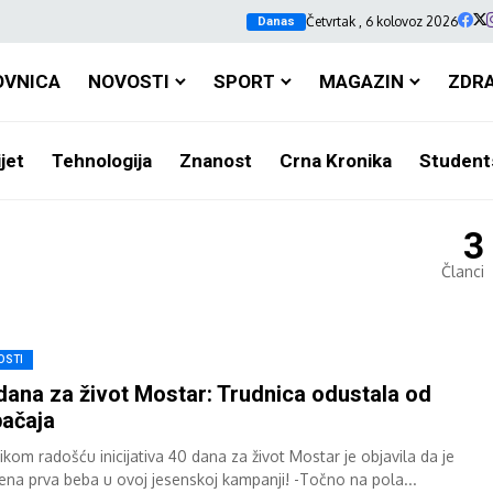
Četvrtak , 6 kolovoz 2026
Danas
OVNICA
NOVOSTI
SPORT
MAGAZIN
ZDR
jet
Tehnologija
Znanost
Crna Kronika
Student
3
Članci
OSTI
dana za život Mostar: Trudnica odustala od
ačaja
ikom radošću inicijativa 40 dana za život Mostar je objavila da je
ena prva beba u ovoj jesenskoj kampanji! -Točno na pola...