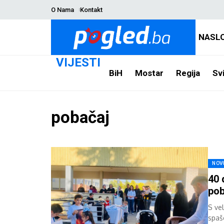
O Nama
Kontakt
NASL
VIJESTI
BiH
Mostar
Regija
Svi
pobačaj
NOV
40 
pob
S vel
spaš