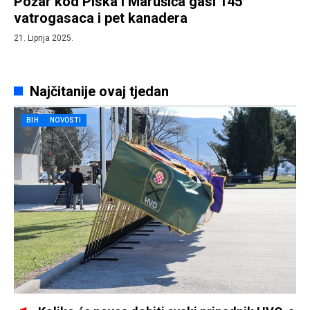
Požar kod Piska i Marušića gasi 145
vatrogasaca i pet kanadera
21. Lipnja 2025.
Najčitanije ovaj tjedan
BIH
NOVOSTI