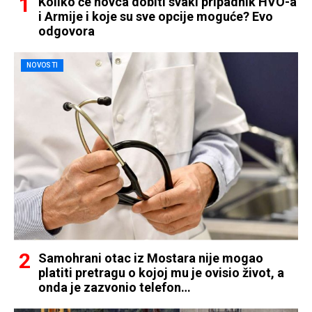
Koliko će novca dobiti svaki pripadnik HVO-a
i Armije i koje su sve opcije moguće? Evo
odgovora
NOVOSTI
Samohrani otac iz Mostara nije mogao
platiti pretragu o kojoj mu je ovisio život, a
onda je zazvonio telefon…