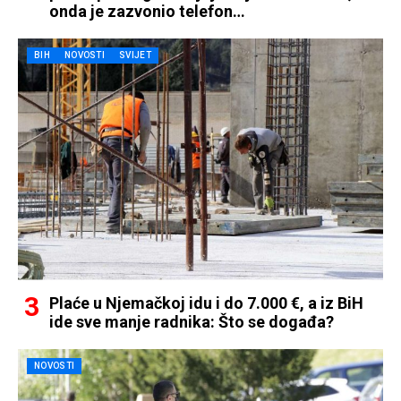
onda je zazvonio telefon…
BIH
NOVOSTI
SVIJET
Plaće u Njemačkoj idu i do 7.000 €, a iz BiH
ide sve manje radnika: Što se događa?
NOVOSTI