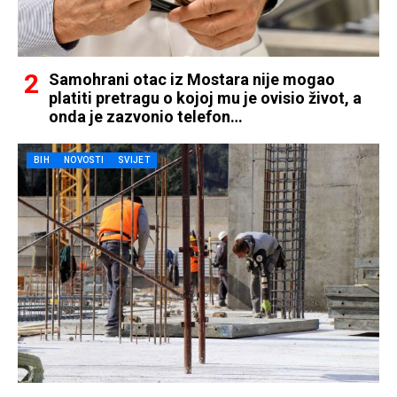
Samohrani otac iz Mostara nije mogao
platiti pretragu o kojoj mu je ovisio život, a
onda je zazvonio telefon…
BIH
NOVOSTI
SVIJET