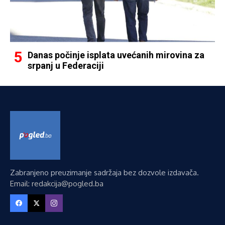
Danas počinje isplata uvećanih mirovina za
srpanj u Federaciji
Zabranjeno preuzimanje sadržaja bez dozvole izdavača.
Email: redakcija@pogled.ba