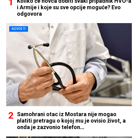
Koliko će novca dobiti svaki pripadnik HVO-a
i Armije i koje su sve opcije moguće? Evo
odgovora
NOVOSTI
Samohrani otac iz Mostara nije mogao
platiti pretragu o kojoj mu je ovisio život, a
onda je zazvonio telefon…