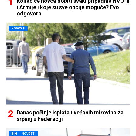
Koliko će novca dobiti svaki pripadnik HVO-a
i Armije i koje su sve opcije moguće? Evo
odgovora
NOVOSTI
Danas počinje isplata uvećanih mirovina za
srpanj u Federaciji
BIH
NOVOSTI