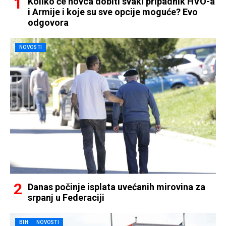
Koliko će novca dobiti svaki pripadnik HVO-a
i Armije i koje su sve opcije moguće? Evo
odgovora
NOVOSTI
Danas počinje isplata uvećanih mirovina za
srpanj u Federaciji
BIH
NOVOSTI