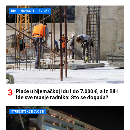
BIH
NOVOSTI
SVIJET
Plaće u Njemačkoj idu i do 7.000 €, a iz BiH
ide sve manje radnika: Što se događa?
STUDENTSKE NOVOSTI