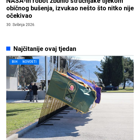
NASA-in robot zbunio stručnjake tijekom
običnog bušenja, izvukao nešto što nitko nije
očekivao
30. Svibnja 2026.
Najčitanije ovaj tjedan
BIH
NOVOSTI