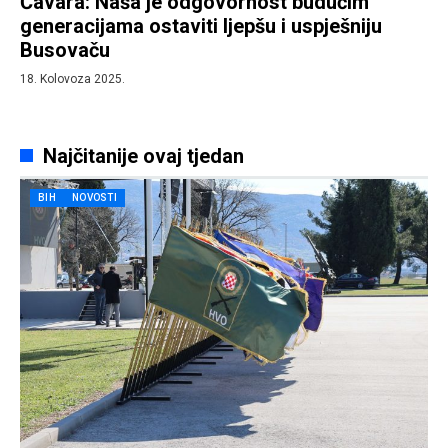
Čavara: Naša je odgovornost budućim
generacijama ostaviti ljepšu i uspješniju
Busovaču
18. Kolovoza 2025.
Najčitanije ovaj tjedan
BIH
NOVOSTI