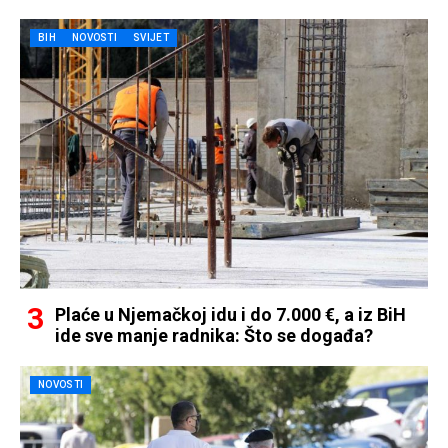
BIH
NOVOSTI
SVIJET
Plaće u Njemačkoj idu i do 7.000 €, a iz BiH
ide sve manje radnika: Što se događa?
NOVOSTI