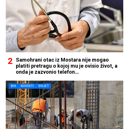
Samohrani otac iz Mostara nije mogao
platiti pretragu o kojoj mu je ovisio život, a
onda je zazvonio telefon…
BIH
NOVOSTI
SVIJET