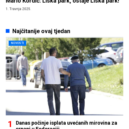
Mario Kordić: Liska park, ostaje Liska park!
1. Travnja 2025.
Najčitanije ovaj tjedan
NOVOSTI
Danas počinje isplata uvećanih mirovina za
srpanj u Federaciji