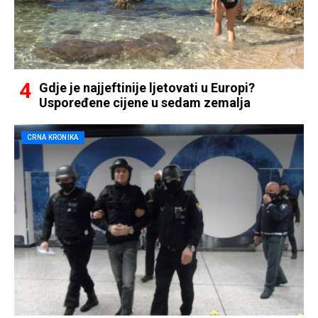
Gdje je najjeftinije ljetovati u Europi?
Uspoređene cijene u sedam zemalja
CRNA KRONIKA