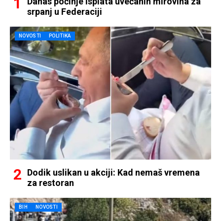
Danas počinje isplata uvećanih mirovina za
srpanj u Federaciji
NOVOSTI
POLITIKA
Dodik uslikan u akciji: Kad nemaš vremena
za restoran
BIH
NOVOSTI