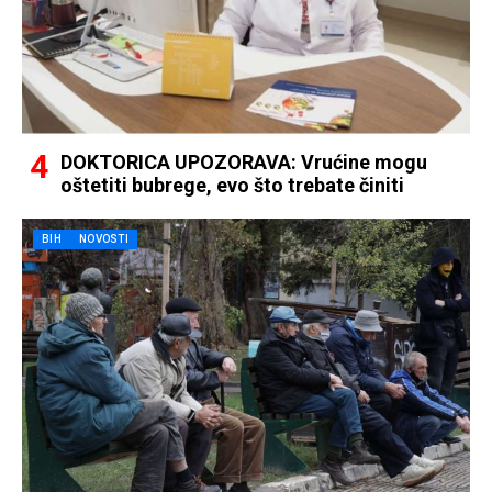
DOKTORICA UPOZORAVA: Vrućine mogu
oštetiti bubrege, evo što trebate činiti
BIH
NOVOSTI