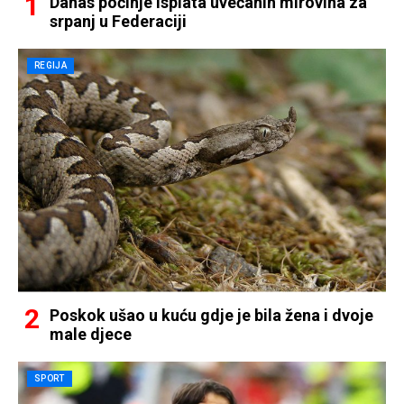
Danas počinje isplata uvećanih mirovina za
srpanj u Federaciji
REGIJA
Poskok ušao u kuću gdje je bila žena i dvoje
male djece
SPORT