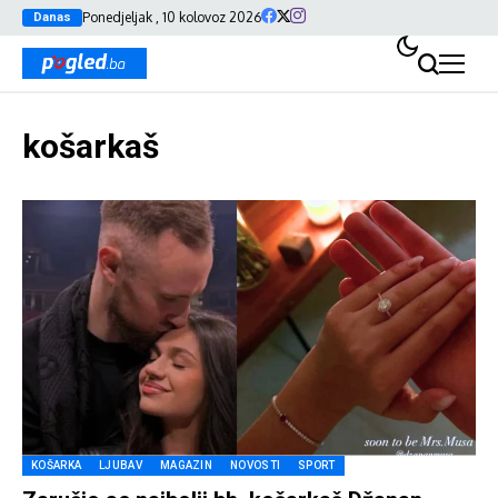
Ponedjeljak , 10 kolovoz 2026
Danas
košarkaš
KOŠARKA
LJUBAV
MAGAZIN
NOVOSTI
SPORT