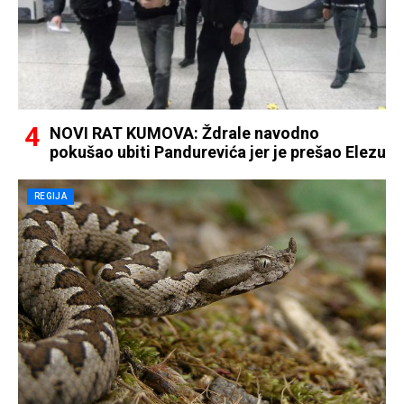
NOVI RAT KUMOVA: Ždrale navodno
pokušao ubiti Pandurevića jer je prešao Elezu
REGIJA