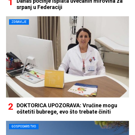
Danas počinje isplata uvećanih mirovina za
srpanj u Federaciji
ZDRAVLJE
DOKTORICA UPOZORAVA: Vrućine mogu
oštetiti bubrege, evo što trebate činiti
GOSPODARSTVO