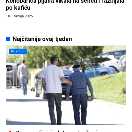
Konobarica pijana vikala na šeficu i razbijala
po kafiću
10. Travnja 2025.
Najčitanije ovaj tjedan
NOVOSTI