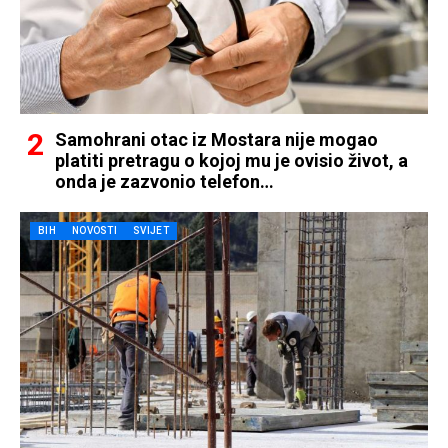
Samohrani otac iz Mostara nije mogao
platiti pretragu o kojoj mu je ovisio život, a
onda je zazvonio telefon…
BIH
NOVOSTI
SVIJET