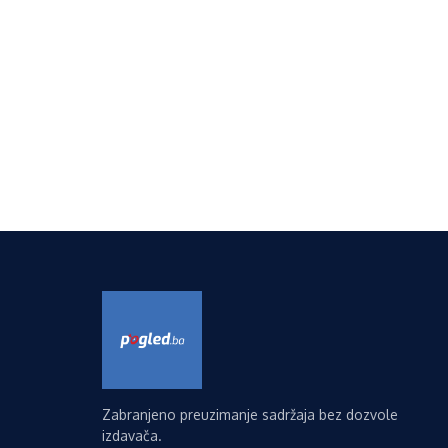
Zabranjeno preuzimanje sadržaja bez dozvole
izdavača.