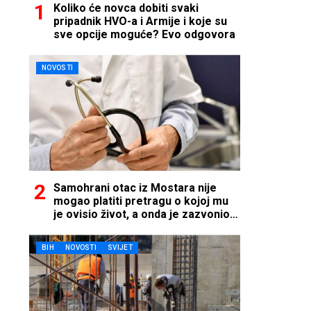
Koliko će novca dobiti svaki
pripadnik HVO-a i Armije i koje su
sve opcije moguće? Evo odgovora
NOVOSTI
Samohrani otac iz Mostara nije
mogao platiti pretragu o kojoj mu
je ovisio život, a onda je zazvonio
telefon…
BIH
NOVOSTI
SVIJET