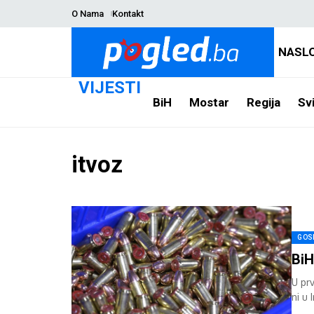
O Nama
Kontakt
NASL
VIJESTI
BiH
Mostar
Regija
Svi
itvoz
GOS
BiH
U prv
ni u 