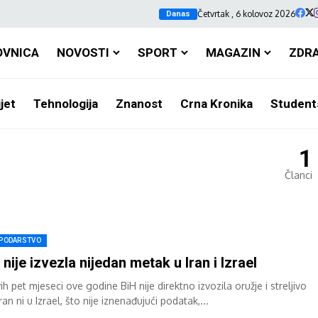
Četvrtak , 6 kolovoz 2026
Danas
OVNICA
NOVOSTI
SPORT
MAGAZIN
ZDR
jet
Tehnologija
Znanost
Crna Kronika
Student
1
Članci
PODARSTVO
 nije izvezla nijedan metak u Iran i Izrael
ih pet mjeseci ove godine BiH nije direktno izvozila oružje i streljivo
Iran ni u Izrael, što nije iznenađujući podatak,...