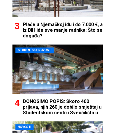
Plaće u Njemačkoj idu i do 7.000 €, a
iz BiH ide sve manje radnika: Što se
događa?
STUDENTSKE NOVOSTI
DONOSIMO POPIS: Skoro 400
prijava, njih 260 je dobilo smještaj u
Studentskom centru Sveučilišta u
Mostaru
NOVOSTI