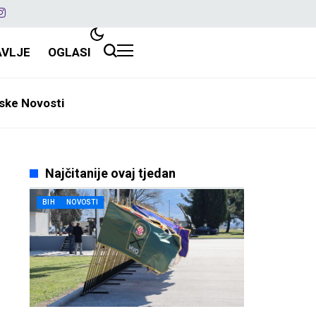
AVLJE
OGLASI
ske Novosti
Najčitanije ovaj tjedan
BIH
NOVOSTI