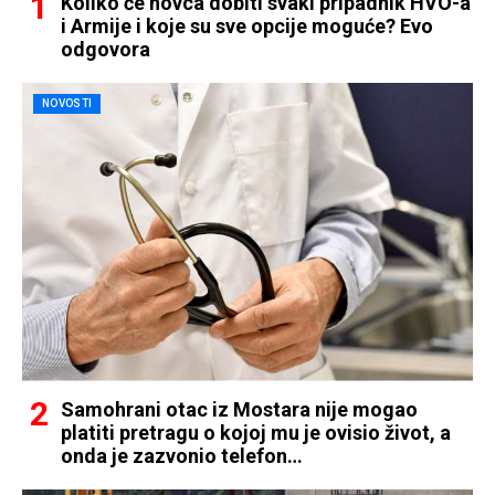
Koliko će novca dobiti svaki pripadnik HVO-a
i Armije i koje su sve opcije moguće? Evo
odgovora
NOVOSTI
Samohrani otac iz Mostara nije mogao
platiti pretragu o kojoj mu je ovisio život, a
onda je zazvonio telefon…