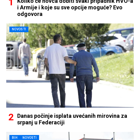
Koliko će novca dobiti svaki pripadnik HVO-a
i Armije i koje su sve opcije moguće? Evo
odgovora
NOVOSTI
Danas počinje isplata uvećanih mirovina za
srpanj u Federaciji
BIH
NOVOSTI