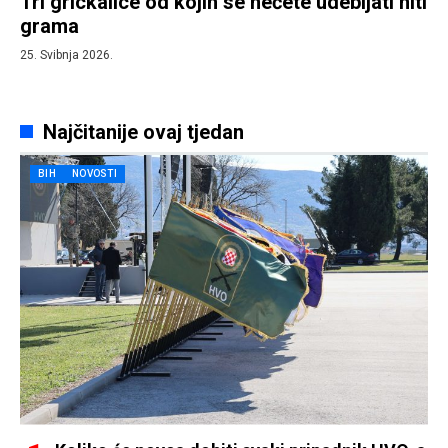
Tri grickalice od kojih se nećete udebljati niti
grama
25. Svibnja 2026.
Najčitanije ovaj tjedan
BIH
NOVOSTI