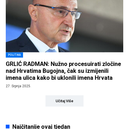
POLITIKA
GRLIĆ RADMAN: Nužno procesuirati zločine
nad Hrvatima Bugojna, čak su izmijenili
imena ulica kako bi uklonili imena Hrvata
27. Srpnja 2025.
Učitaj Više
Najčitanije ovaj tjedan