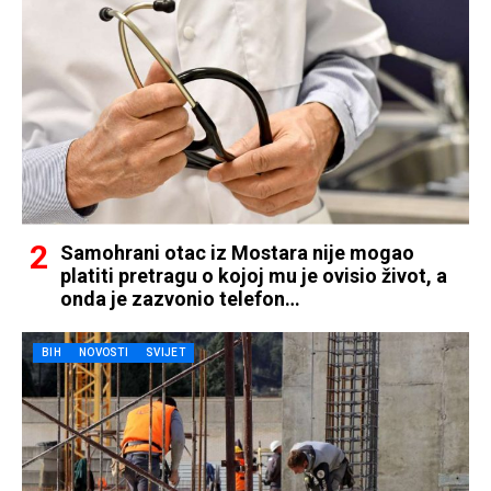
Samohrani otac iz Mostara nije mogao
platiti pretragu o kojoj mu je ovisio život, a
onda je zazvonio telefon…
BIH
NOVOSTI
SVIJET