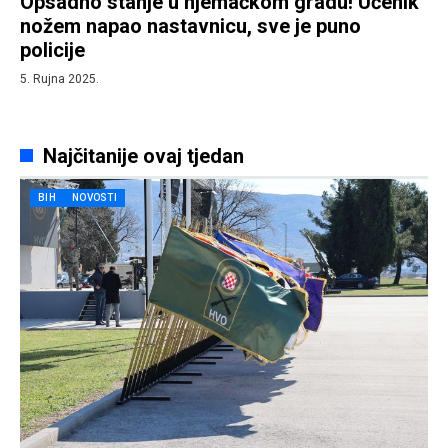
Opsadno stanje u njemačkom gradu! Učenik
nožem napao nastavnicu, sve je puno
policije
5. Rujna 2025.
Najčitanije ovaj tjedan
BIH
NOVOSTI