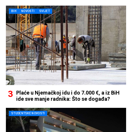
BIH
NOVOSTI
SVIJET
Plaće u Njemačkoj idu i do 7.000 €, a iz BiH
ide sve manje radnika: Što se događa?
STUDENTSKE NOVOSTI