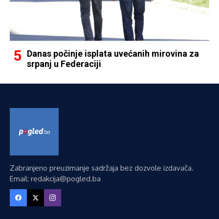
Danas počinje isplata uvećanih mirovina za
srpanj u Federaciji
Zabranjeno preuzimanje sadržaja bez dozvole izdavača.
Email: redakcija@pogled.ba