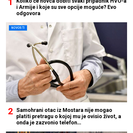
Koliko će novca dobiti svaki pripadnik HVO-a
i Armije i koje su sve opcije moguće? Evo
odgovora
NOVOSTI
Samohrani otac iz Mostara nije mogao
platiti pretragu o kojoj mu je ovisio život, a
onda je zazvonio telefon…