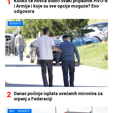
Koliko će novca dobiti svaki pripadnik HVO-a
i Armije i koje su sve opcije moguće? Evo
odgovora
NOVOSTI
Danas počinje isplata uvećanih mirovina za
srpanj u Federaciji
BIH
NOVOSTI