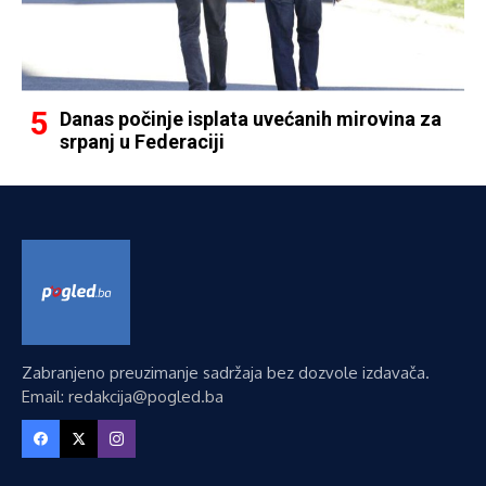
Danas počinje isplata uvećanih mirovina za
srpanj u Federaciji
Zabranjeno preuzimanje sadržaja bez dozvole izdavača.
Email: redakcija@pogled.ba