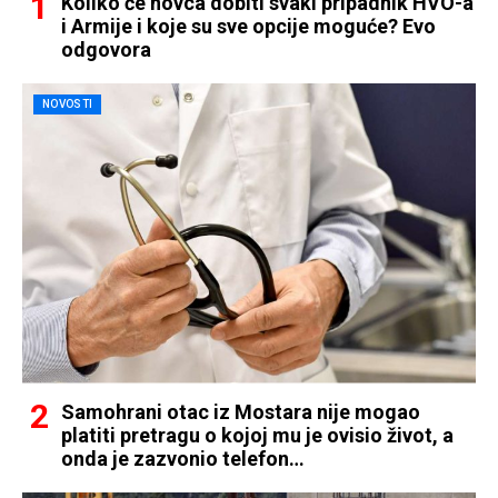
Koliko će novca dobiti svaki pripadnik HVO-a
i Armije i koje su sve opcije moguće? Evo
odgovora
NOVOSTI
Samohrani otac iz Mostara nije mogao
platiti pretragu o kojoj mu je ovisio život, a
onda je zazvonio telefon…