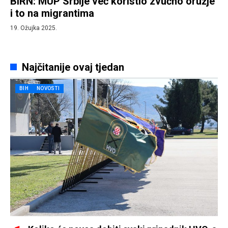
BIRN: MUP Srbije već koristio zvučno oružje
i to na migrantima
19. Ožujka 2025.
Najčitanije ovaj tjedan
BIH
NOVOSTI