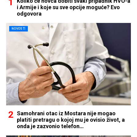
Koliko će novca dobiti svaki pripadnik HVO-a
i Armije i koje su sve opcije moguće? Evo
odgovora
NOVOSTI
Samohrani otac iz Mostara nije mogao
platiti pretragu o kojoj mu je ovisio život, a
onda je zazvonio telefon…