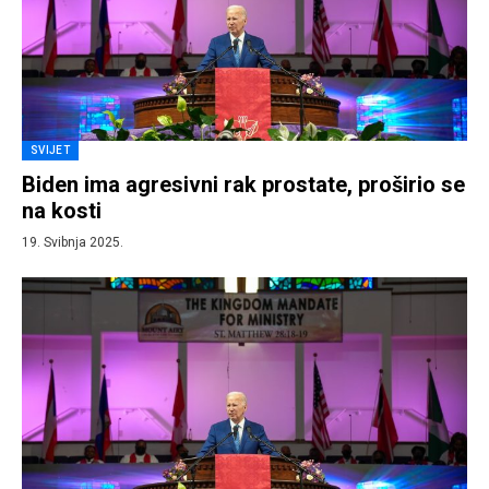
SVIJET
Biden ima agresivni rak prostate, proširio se
na kosti
19. Svibnja 2025.