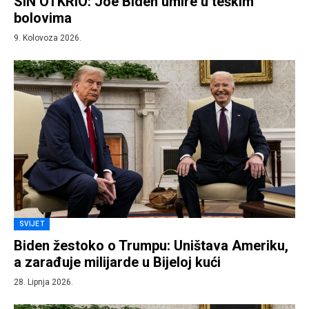
SIN OTKRIO: Joe Biden umire u teškim
bolovima
9. Kolovoza 2026.
SVIJET
Biden žestoko o Trumpu: Uništava Ameriku,
a zarađuje milijarde u Bijeloj kući
28. Lipnja 2026.